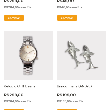
R$299,00
R$49,00
R$284,05
com
Pix
R$46,55
com
Pix
Relógio Chilli Beans
Brinco Triana (AN078)
R$299,00
R$199,00
R$284,05
com
Pix
R$189,05
com
Pix