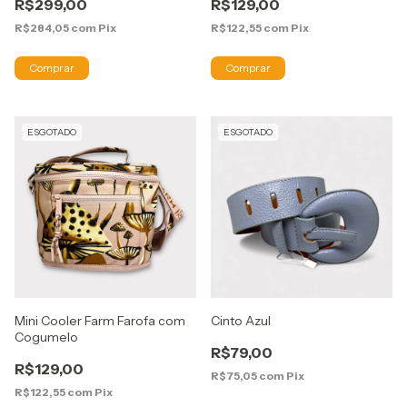
R$299,00
R$129,00
R$284,05
com
Pix
R$122,55
com
Pix
ESGOTADO
ESGOTADO
Mini Cooler Farm Farofa com
Cinto Azul
Cogumelo
R$79,00
R$129,00
R$75,05
com
Pix
R$122,55
com
Pix