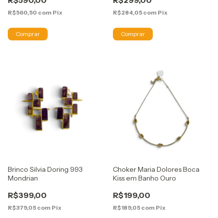
R$590,00
R$299,00
R$560,50
com
Pix
R$284,05
com
Pix
Brinco Silvia Doring 993
Choker Maria Dolores Boca
Mondrian
Kiss em Banho Ouro
R$399,00
R$199,00
R$379,05
com
Pix
R$189,05
com
Pix