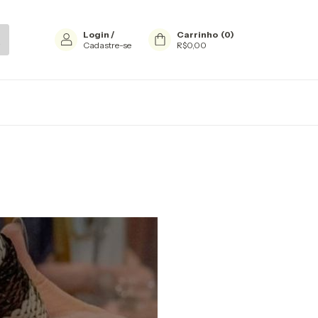
Login
/
Carrinho
(
0
)
Cadastre-se
R$0,00