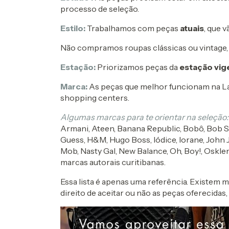
processo de seleção.
Estilo:
Trabalhamos com peças
atuais
, que v
Não compramos roupas clássicas ou vintage, t
Estação:
Priorizamos peças da
estação vig
Marca:
As peças que melhor funcionam na L
shopping centers.
Algumas marcas para te orientar na seleção
Armani, Ateen, Banana Republic, Bobô, Bob Stor
Guess, H&M, Hugo Boss, Iódice, Iorane, John Jo
Mob, Nasty Gal, New Balance, Oh, Boy!, Osklen,
marcas autorais curitibanas.
Essa lista é apenas uma referência. Existem 
direito de aceitar ou não as peças oferecida