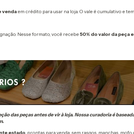
de venda
em crédito para usar na loja. O vale é cumulativo e te
ignação. Nesse formato, você recebe
50% do valor da peça 
o das peças antes de vir à loja. Nossa curadoria é basea
m.
nte estado
, prontas para venda: sem rasgos, manchas, mofo 