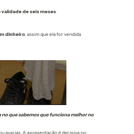
m
validade de seis meses
.
em dinheiro
, assim que ela for vendida
da no que sabemos que funciona melhor no
ou avarias. A apresentação é decisiva no