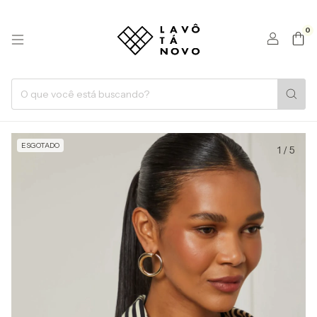
0
ESGOTADO
1
/
5