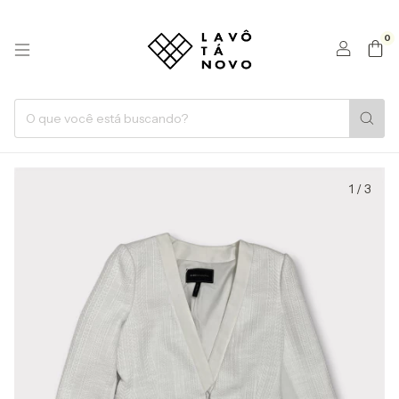
0
1
/
3