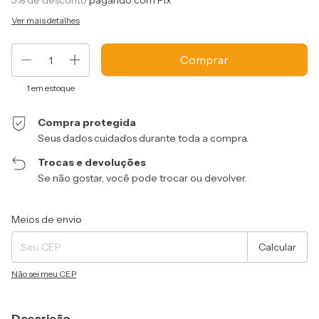
5% de desconto
pagando com Pix
Ver mais detalhes
1
em estoque
Compra protegida
Seus dados cuidados durante toda a compra.
Trocas e devoluções
Se não gostar, você pode trocar ou devolver.
Entregas para o CEP:
Alterar CEP
Meios de envio
Calcular
Não sei meu CEP
Descrição