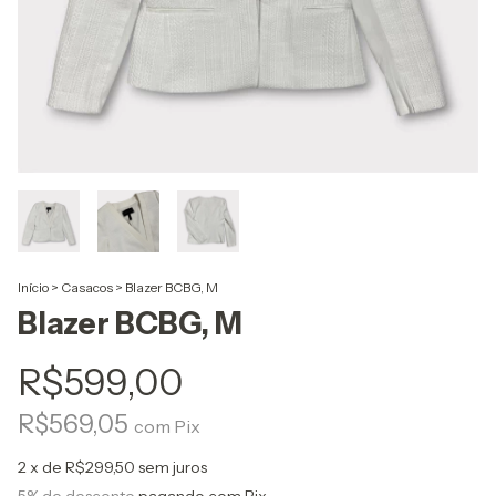
Início
>
Casacos
>
Blazer BCBG, M
Blazer BCBG, M
R$599,00
R$569,05
com
Pix
2
x de
R$299,50
sem juros