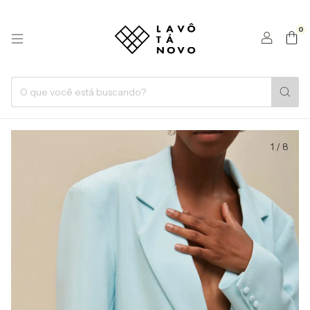
0
1
/
8