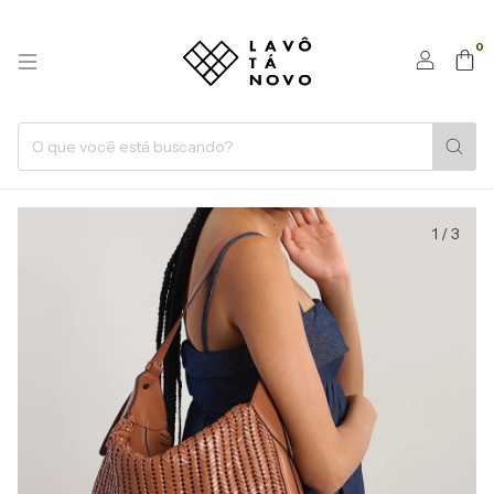
0
1
/
3