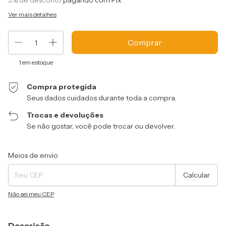
5% de desconto
pagando com Pix
Ver mais detalhes
1
em estoque
Compra protegida
Seus dados cuidados durante toda a compra.
Trocas e devoluções
Se não gostar, você pode trocar ou devolver.
Entregas para o CEP:
Alterar CEP
Meios de envio
Calcular
Não sei meu CEP
Descrição