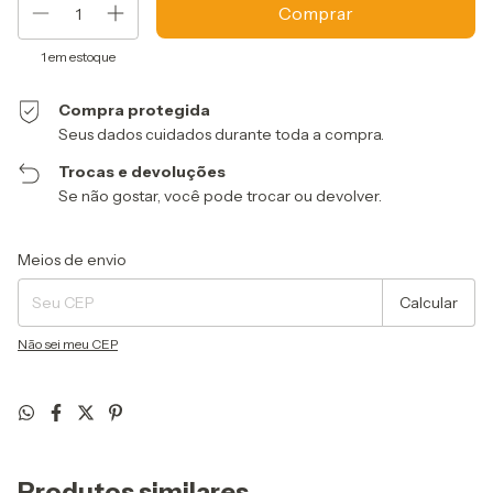
1
em estoque
Compra protegida
Seus dados cuidados durante toda a compra.
Trocas e devoluções
Se não gostar, você pode trocar ou devolver.
Entregas para o CEP:
Alterar CEP
Meios de envio
Calcular
Não sei meu CEP
Produtos similares