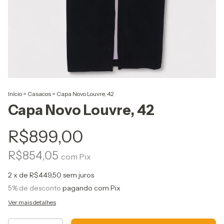
Início
>
Casacos
>
Capa Novo Louvre, 42
Capa Novo Louvre, 42
R$899,00
R$854,05
com
Pix
2
x de
R$449,50
sem juros
5% de desconto
pagando com Pix
Ver mais detalhes