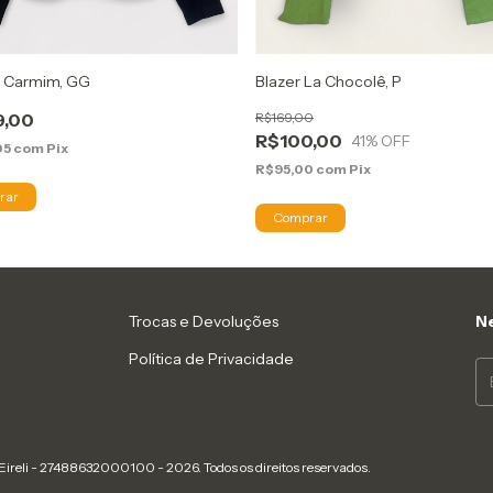
 Carmim, GG
Blazer La Chocolê, P
9,00
R$169,00
R$100,00
41
% OFF
05
com
Pix
R$95,00
com
Pix
Trocas e Devoluções
Ne
Política de Privacidade
Eireli - 27488632000100 - 2026. Todos os direitos reservados.