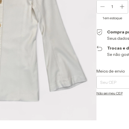
1
em estoque
Compra p
Seus dados
Trocas e 
Se não gost
Entregas para o CEP
Meios de envio
Não sei meu CEP