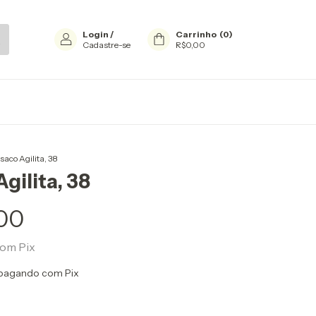
Login
/
Carrinho
(
0
)
Cadastre-se
R$0,00
saco Agilita, 38
gilita, 38
00
com
Pix
pagando com Pix