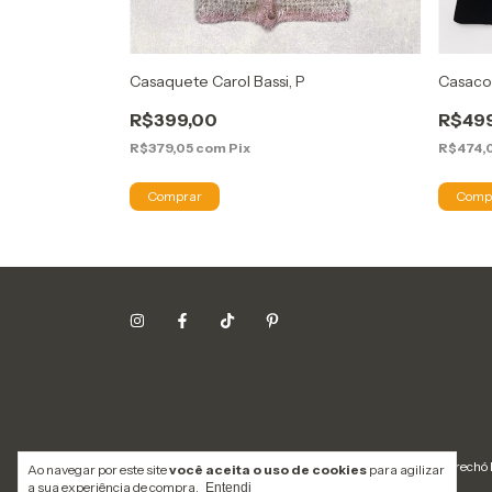
Casaquete Carol Bassi, P
Casaco
R$399,00
R$49
R$379,05
com
Pix
R$474,
Copyright Lavô Tá Novo Brechó 
Ao navegar por este site
você aceita o uso de cookies
para agilizar
a sua experiência de compra.
Entendi