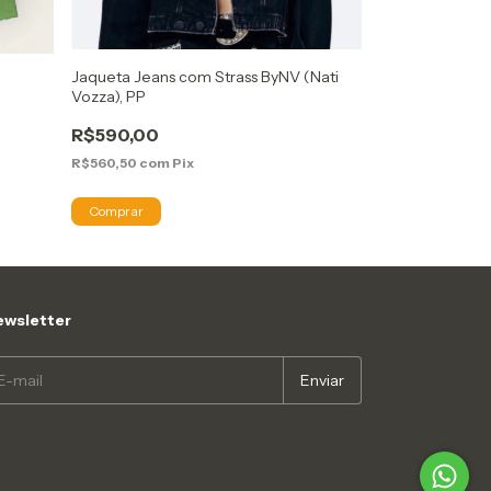
Jaqueta Jeans com Strass ByNV (Nati
Casaco John Jo
Vozza), PP
R$249,00
R$590,00
R$236,55
com
P
R$560,50
com
Pix
wsletter