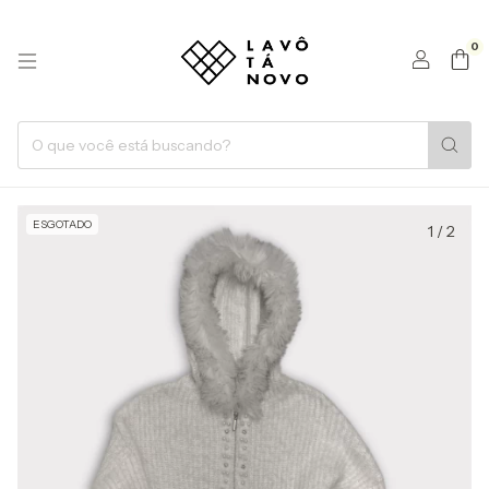
0
ESGOTADO
1
/
2