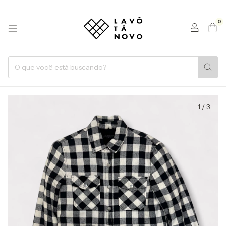
0
1
/
3