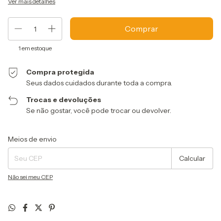
Ver mais detalhes
1
em estoque
Compra protegida
Seus dados cuidados durante toda a compra.
Trocas e devoluções
Se não gostar, você pode trocar ou devolver.
Entregas para o CEP:
Alterar CEP
Meios de envio
Calcular
Não sei meu CEP