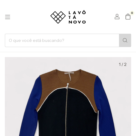
0
1
/
2