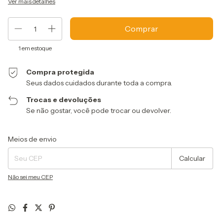
Ver mais detalhes
1
em estoque
Compra protegida
Seus dados cuidados durante toda a compra.
Trocas e devoluções
Se não gostar, você pode trocar ou devolver.
Entregas para o CEP:
Alterar CEP
Meios de envio
Calcular
Não sei meu CEP