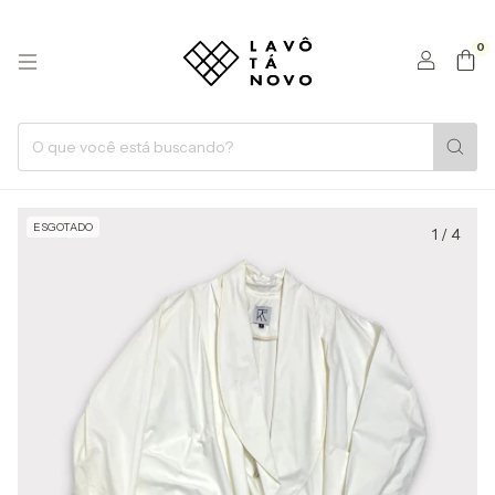
0
ESGOTADO
1
/
4