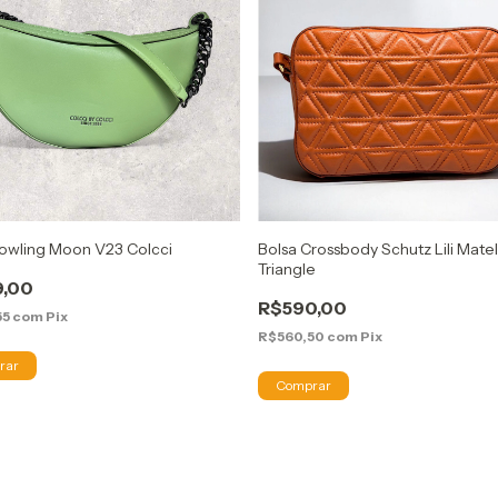
Bowling Moon V23 Colcci
Bolsa Crossbody Schutz Lili Mate
Triangle
9,00
R$590,00
55
com
Pix
R$560,50
com
Pix