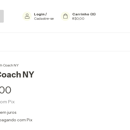
Login
/
Carrinho
(
0
)
Cadastre-se
R$0,00
ch Coach NY
Coach NY
,00
com
Pix
sem juros
pagando com Pix