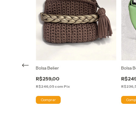
Bolsa Belier
Bolsa 
R$259,00
R$24
R$246,05
com
Pix
R$236,
aulo