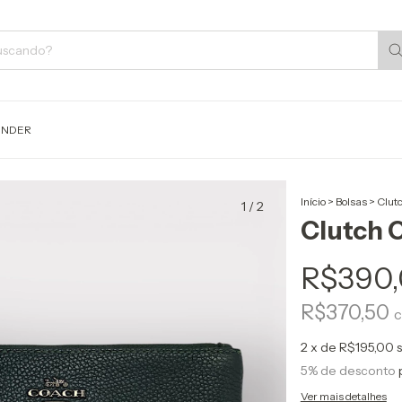
ENDER
Início
>
Bolsas
>
Clut
1
/
2
Clutch 
R$390
R$370,50
2
x de
R$195,00
5% de desconto
Ver mais detalhes