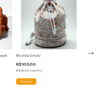
lassê
Mochila Schutz
Bolsa Schutz C
R$100,00
R$790,00
R$490,00
3
R$95,00
com
Pix
R$465,50
com
P