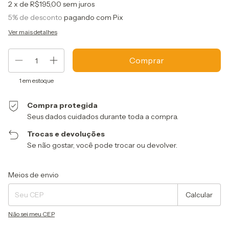
2
x de
R$195,00
sem juros
5% de desconto
pagando com Pix
Ver mais detalhes
1
em estoque
Compra protegida
Seus dados cuidados durante toda a compra.
Trocas e devoluções
Se não gostar, você pode trocar ou devolver.
Entregas para o CEP:
Alterar CEP
Meios de envio
Calcular
Não sei meu CEP