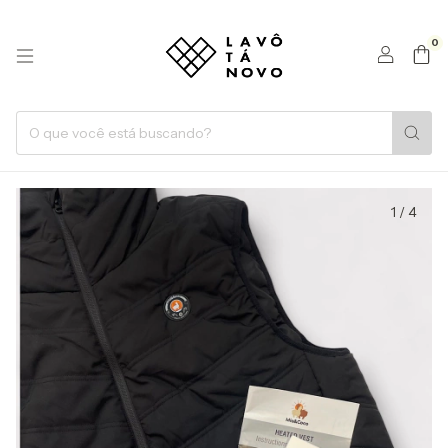
0
1
/
4