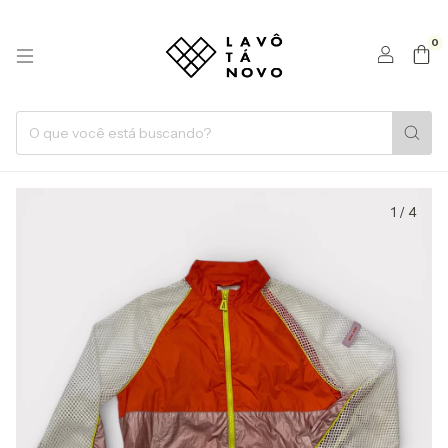
0
1
/
4