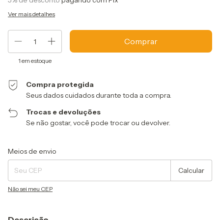
5% de desconto
pagando com Pix
Ver mais detalhes
1
em estoque
Compra protegida
Seus dados cuidados durante toda a compra.
Trocas e devoluções
Se não gostar, você pode trocar ou devolver.
Entregas para o CEP:
Alterar CEP
Meios de envio
Calcular
Não sei meu CEP
Descrição