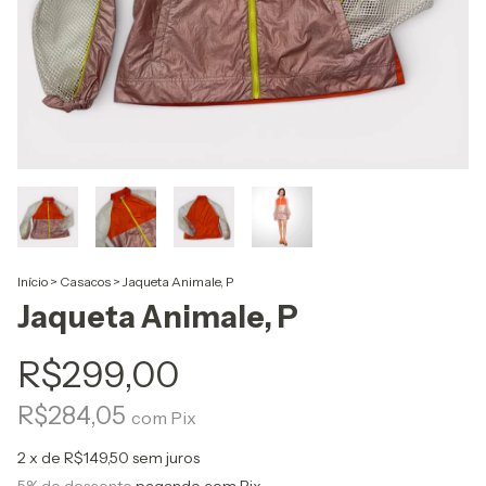
Início
>
Casacos
>
Jaqueta Animale, P
Jaqueta Animale, P
R$299,00
R$284,05
com
Pix
2
x de
R$149,50
sem juros