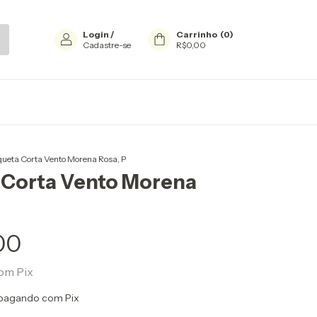
Login
/
Carrinho
(
0
)
Cadastre-se
R$0,00
queta Corta Vento Morena Rosa, P
 Corta Vento Morena
00
om
Pix
pagando com Pix