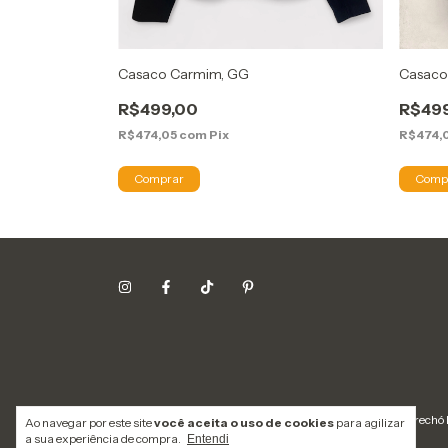
Casaco Carmim, GG
Casaco 
R$499,00
R$49
R$474,05
com
Pix
R$474,
Copyright Lavô Tá Novo Brechó 
Ao navegar por este site
você aceita o uso de cookies
para agilizar
a sua experiência de compra.
Entendi