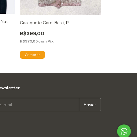
(Nati
Casaquete Carol Bassi, P
Jaqueta Olympi
R$399,00
R$299,00
R$379,05
com
Pix
R$284,05
com
P
wsletter