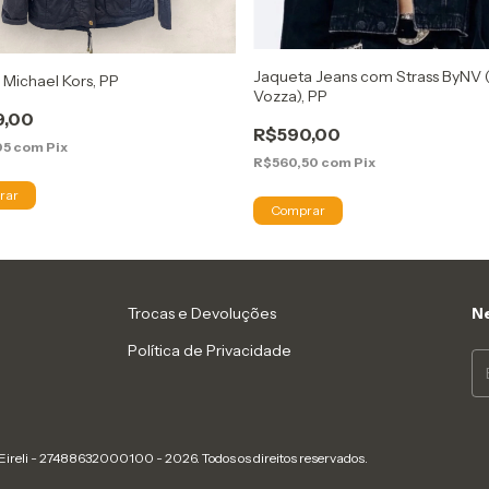
Jaqueta Jeans com Strass ByNV 
Michael Kors, PP
Vozza), PP
9,00
R$590,00
05
com
Pix
R$560,50
com
Pix
Trocas e Devoluções
Ne
Política de Privacidade
Eireli - 27488632000100 - 2026. Todos os direitos reservados.