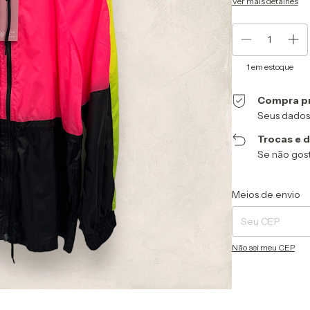
Ver mais detalhes
1
em estoque
Compra p
Seus dados
Trocas e 
Se não gost
Entregas para o CEP
Meios de envio
Não sei meu CEP