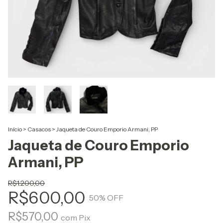
Início
>
Casacos
>
Jaqueta de Couro Emporio Armani, PP
Jaqueta de Couro Emporio
Armani, PP
R$1.200,00
R$600,00
50
% OFF
R$570,00
com
Pix