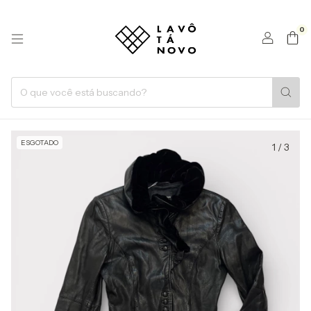
0
ESGOTADO
1
/
3