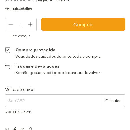
5% de desconto
pagando com Pix
Ver mais detalhes
1
em estoque
Compra protegida
Seus dados cuidados durante toda a compra.
Trocas e devoluções
Se não gostar, você pode trocar ou devolver.
Entregas para o CEP:
Alterar CEP
Meios de envio
Calcular
Não sei meu CEP