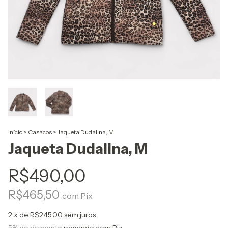
Início
>
Casacos
>
Jaqueta Dudalina, M
Jaqueta Dudalina, M
R$490,00
R$465,50
com
Pix
2
x de
R$245,00
sem juros