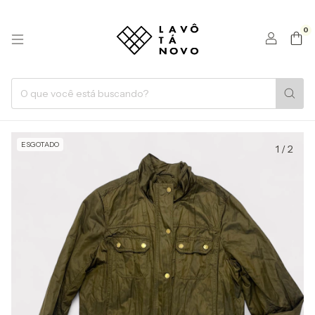
0
ESGOTADO
1
/
2