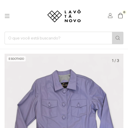
0
ESGOTADO
1
/
3