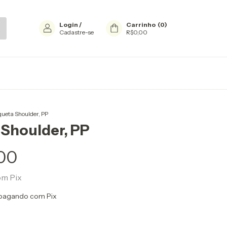
Login
/
Carrinho
(
0
)
Cadastre-se
R$0,00
queta Shoulder, PP
 Shoulder, PP
00
om
Pix
pagando com Pix