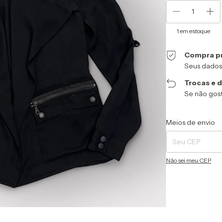
1
em estoque
Compra p
Seus dados
Trocas e 
Se não gost
Entregas para o CEP
Meios de envio
Não sei meu CEP