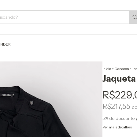
ENDER
Início
>
Casacos
>
Ja
Jaqueta
R$229,
R$217,55
c
5% de desconto
Ver mais detalhes