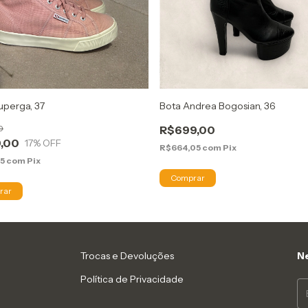
uperga, 37
Bota Andrea Bogosian, 36
0
R$699,00
,00
17
% OFF
R$664,05
com
Pix
05
com
Pix
Trocas e Devoluções
Ne
Política de Privacidade