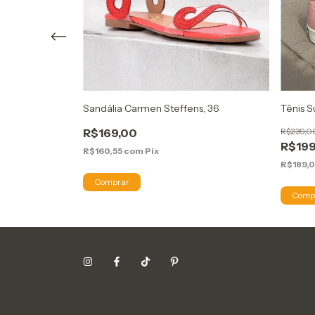
Sandália Carmen Steffens, 36
Tênis S
oto, 36
R$169,00
R$239,0
R$199
R$160,55
com
Pix
R$189,