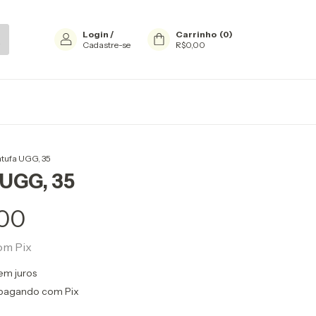
Login
/
Carrinho
(
0
)
Cadastre-se
R$0,00
tufa UGG, 35
 UGG, 35
00
om
Pix
em juros
pagando com Pix