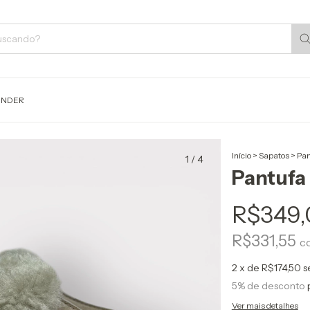
ENDER
Início
>
Sapatos
>
Pan
1
/
4
Pantufa
R$349,
R$331,55
c
2
x de
R$174,50
s
5% de desconto
Ver mais detalhes