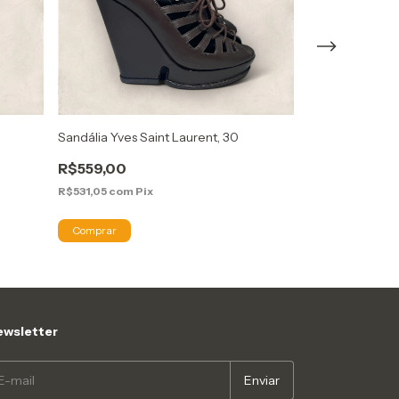
Sandália Yves Saint Laurent, 30
Coturno Schutz
R$559,00
R$299,00
R$531,05
com
Pix
R$284,05
com
P
wsletter