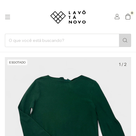
0
ESGOTADO
1
/
2