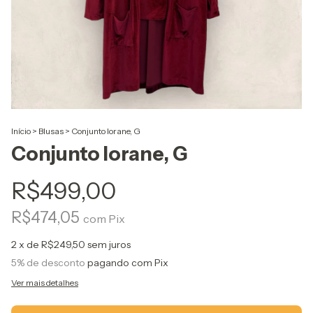
Início
>
Blusas
>
Conjunto Iorane, G
Conjunto Iorane, G
R$499,00
R$474,05
com
Pix
2
x de
R$249,50
sem juros
5% de desconto
pagando com Pix
Ver mais detalhes