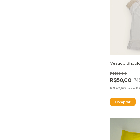
Vestido Should
R$189,00
R$50,00
74
R$47,50
com
P