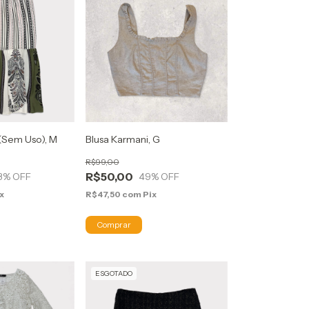
 (Sem Uso), M
Blusa Karmani, G
R$99,00
R$50,00
3
% OFF
49
% OFF
x
R$47,50
com
Pix
ESGOTADO