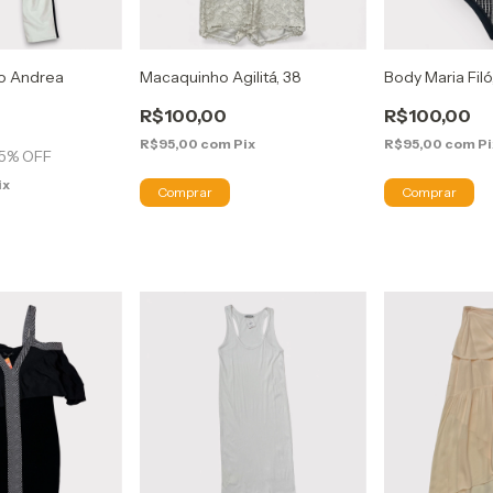
o Andrea
Macaquinho Agilitá, 38
Body Maria Filó
R$100,00
R$100,00
R$95,00
com
Pix
R$95,00
com
Pi
5
% OFF
ix