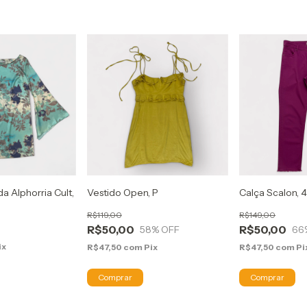
a Alphorria Cult,
Vestido Open, P
Calça Scalon, 
R$119,00
R$149,00
R$50,00
R$50,00
58
% OFF
66
ix
R$47,50
com
Pix
R$47,50
com
Pi