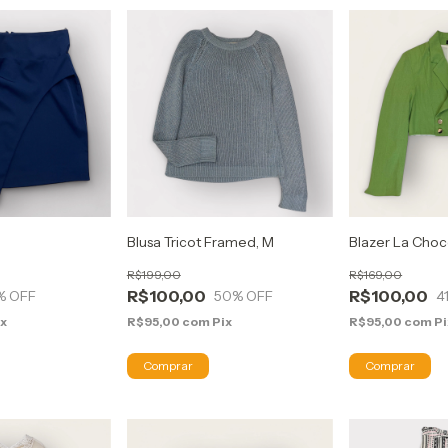
Blusa Tricot Framed, M
Blazer La Choc
R$199,00
R$169,00
R$100,00
R$100,00
% OFF
50
% OFF
4
ix
R$95,00
com
Pix
R$95,00
com
Pi