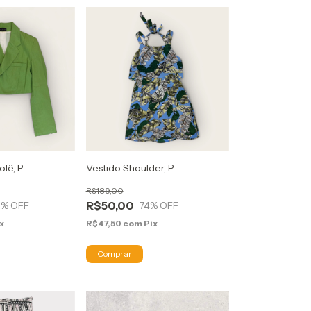
olê, P
Vestido Shoulder, P
R$189,00
R$50,00
1
% OFF
74
% OFF
x
R$47,50
com
Pix