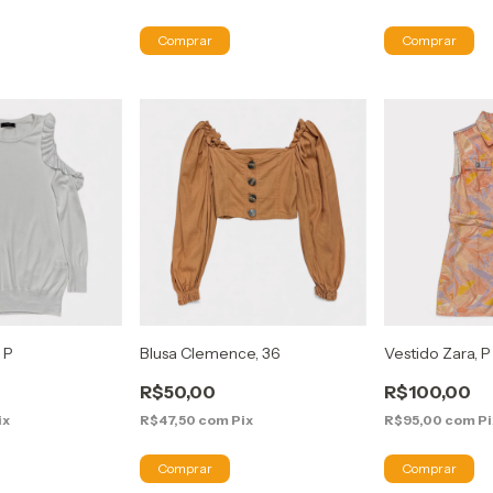
 P
Blusa Clemence, 36
Vestido Zara, P
R$50,00
R$100,00
ix
R$47,50
com
Pix
R$95,00
com
Pi