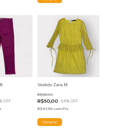
48
Vestido Zara, M
R$139,00
R$50,00
% OFF
64
% OFF
x
R$47,50
com
Pix