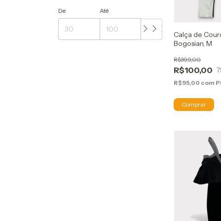
De
Até
Calça de Cour
Bogosian, M
R$399,00
R$100,00
7
R$95,00
com
P