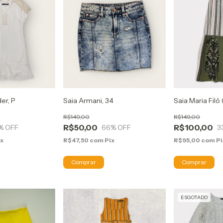
er, P
Saia Armani, 34
Saia Maria Filó
R$149,00
R$149,00
R$50,00
R$100,00
% OFF
66
% OFF
3
ix
R$47,50
com
Pix
R$95,00
com
Pi
ESGOTADO