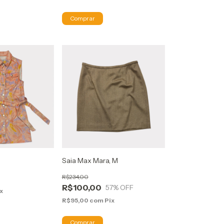
Saia Max Mara, M
R$234,00
R$100,00
57
% OFF
x
R$95,00
com
Pix