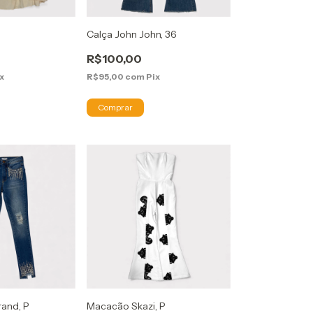
Calça John John, 36
R$100,00
x
R$95,00
com
Pix
rand, P
Macacão Skazi, P