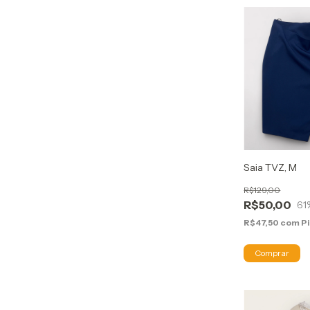
Saia TVZ, M
R$129,00
R$50,00
61
R$47,50
com
P