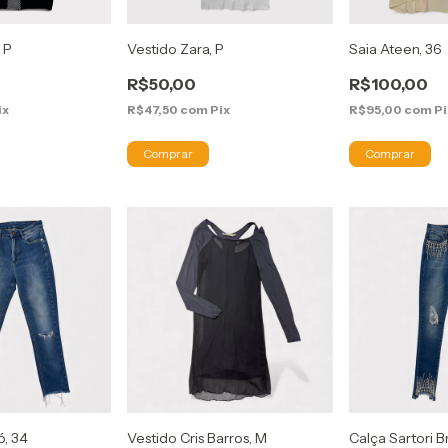
 P
Vestido Zara, P
Saia Ateen, 36
R$50,00
R$100,00
ix
R$47,50
com
Pix
R$95,00
com
Pi
ó, 34
Vestido Cris Barros, M
Calça Sartori B