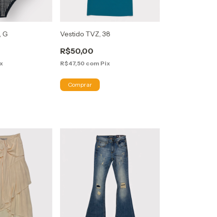
, G
Vestido TVZ, 38
R$50,00
x
R$47,50
com
Pix