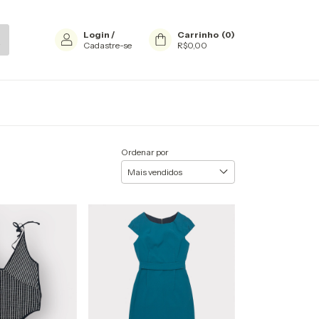
Login
/
Carrinho
(
0
)
Cadastre-se
R$0,00
Ordenar por