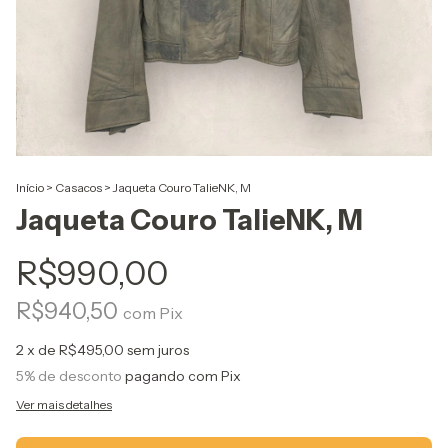
Início
>
Casacos
>
Jaqueta Couro TalieNK, M
Jaqueta Couro TalieNK, M
R$990,00
R$940,50
com
Pix
2
x de
R$495,00
sem juros
5% de desconto
pagando com Pix
Ver mais detalhes